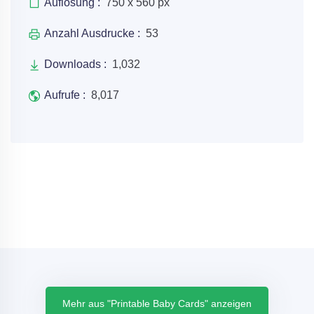
Auflösung :
750 x 560 px
Anzahl Ausdrucke :
53
Downloads :
1,032
Aufrufe :
8,017
Mehr aus "Printable Baby Cards" anzeigen