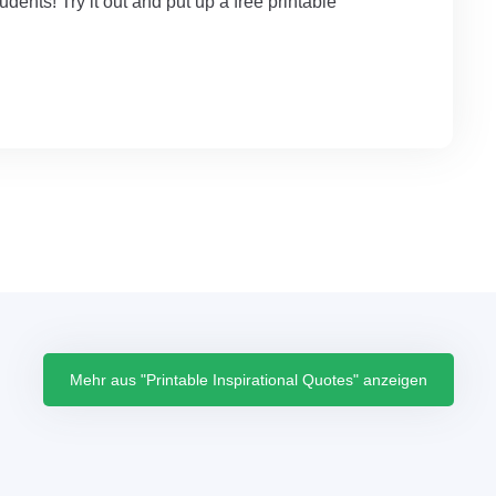
tudents! Try it out and put up a free printable
Mehr aus "Printable Inspirational Quotes" anzeigen