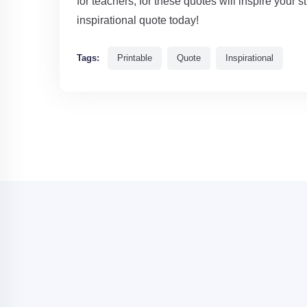
for teachers, for these quotes will inspire your s
inspirational quote today!
Tags:
Printable
Quote
Inspirational