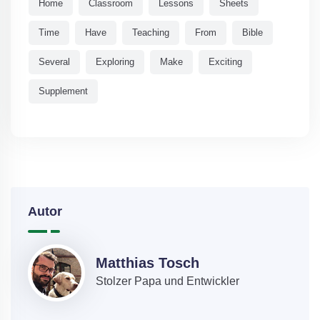
Home
Classroom
Lessons
Sheets
Time
Have
Teaching
From
Bible
Several
Exploring
Make
Exciting
Supplement
Autor
Matthias Tosch
Stolzer Papa und Entwickler